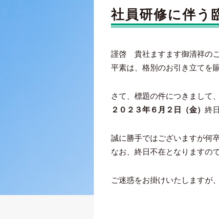
社員研修に伴う
謹啓 貴社ますます御清祥の
平素は、格別のお引き立てを
さて、標題の件につきまして
２０２３年６月２日（金）
終
誠に勝手ではございますが何
なお、終日不在となりますので
ご迷惑をお掛けいたしますが