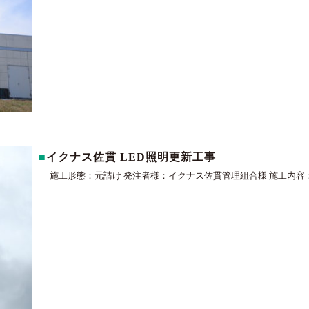
イクナス佐貫 LED照明更新工事
施工形態：元請け 発注者様：イクナス佐貫管理組合様 施工内